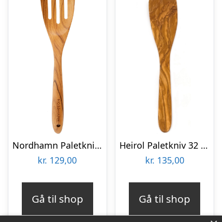
Nordhamn Paletkniv med huller 30,7 cm, teak
Heirol Paletkniv 32 cm, oliventræ
kr.
129,00
kr.
135,00
Gå til shop
Gå til shop