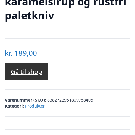
karamelsirup og rustfri
paletkniv
kr.
189,00
Gå til shop
Varenummer (SKU):
8382722951809758405
Kategori:
Produkter