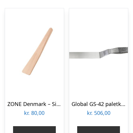
ZONE Denmark – Singles Paletkniv 28 x 4,8 cm Bøg
Global GS-42 paletkniv 20 cm.
kr.
80,00
kr.
506,00