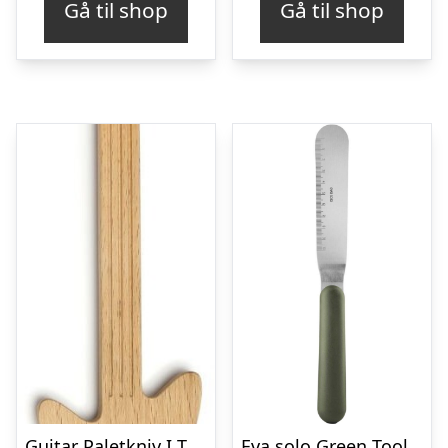
Gå til shop
Gå til shop
Guitar Paletkniv I Træ – Non-stick – Kikkerland
Eva solo Green Tool paletkniv vinklet 27 cm