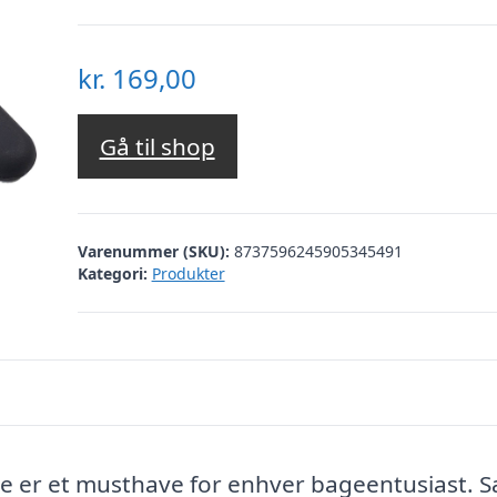
kr.
169,00
Gå til shop
Varenummer (SKU):
8737596245905345491
Kategori:
Produkter
e er et musthave for enhver bageentusiast. S