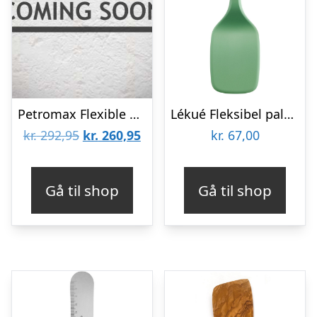
Petromax Flexible Spatula (long Handle) – Paletkniv
Lékué Fleksibel paletkniv, grøn
Den
Den
kr.
292,95
kr.
260,95
kr.
67,00
oprindelige
aktuelle
pris
pris
Gå til shop
Gå til shop
var:
er:
kr. 292,95.
kr. 260,95.